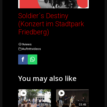
Soldier´s Destiny
(Konzert im Stadtpark
Friedberg)
9
views
Auftrittvideos
You may also like
03:46
03:46