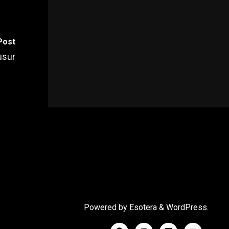
Post
usur
Powered by
Esotera
&
WordPress
.