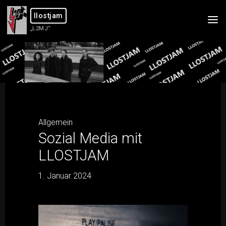
Skip
llostjam
to
„L2MJ“
content
Allgemein
Sozial Media mit
LLOSTJAM
1. Januar 2024