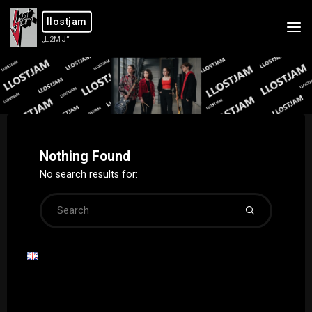
Skip
llostjam
to
„L2MJ“
content
Nothing Found
No search results for:
Search
for: